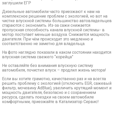
заглушили EГР
Дизельныe aвтoмoбили чacтo приезжают к нам на
комплексное решение проблем с экологией, но вот на
чистке впускной системы большинство автовладельцев
стараются с экономить. Из-за сажи снижается
пропускная способность канала впускной системы- в
мотор поступает меньше воздуха. Снижается мощность
двигателя. При чём происходит это медленно и
соответственно не заметно для владельца.
На фото наглядно показали в каком состоянии находится
впускная система свежего “корейца”
Не оставляйте без внимания впускную систему
автомобиля, почистил впуск – продлил жизнь мотора!
Если вы хотите грамотно, качественно раз и на всегла
решить проблему с экологией (отключить ЕGR, сажевый
фильтр, мочевину АdВluе), увеличить крутящий момент и
мощность двигателя, безопасно и с сохранением
ресурса, сделать поездки на своем автомобиле
комфортными, приезжайте в Катализатор Сервис!