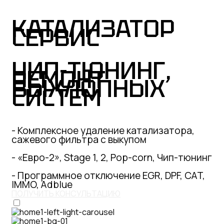
КАТАЛИЗАТОР
СЕРВИС
ЧИП-ТЮНИНГ,
РЕМОНТ
ВЫХЛОПНЫХ
СИСТЕМ
- Комплексное удаление катализатора,
сажевого фильтра с выкупом
- «Евро-2», Stage 1, 2, Pop-corn, Чип-тюнинг
- Программное отключение EGR, DPF, CAT,
IMMO, Adblue
ПОЛУЧИТЬ КОНСУЛЬТАЦИЮ