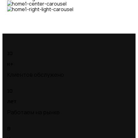
10
к+
Клиентов обслужено
10
лет
Работаем на рынке
8