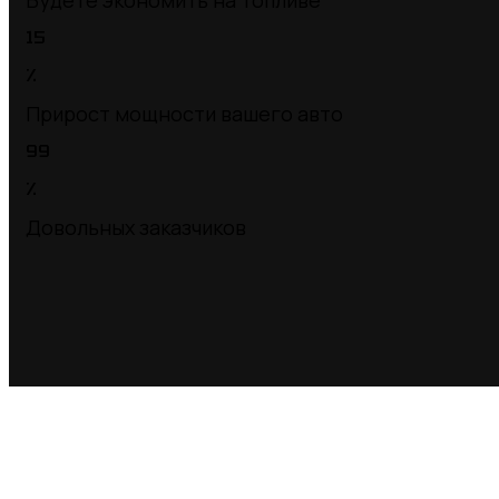
Будете экономить на топливе
15
%
Прирост мощности вашего авто
99
%
Довольных заказчиков