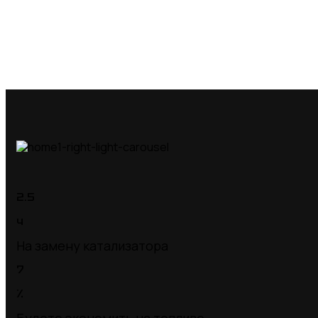
2.5
ч
На замену катализатора
7
%