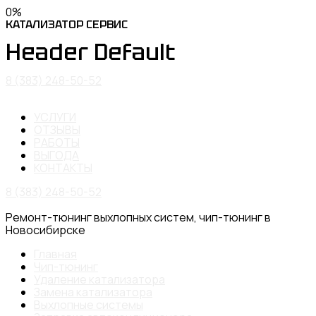
0
%
КАТАЛИЗАТОР
СЕРВИС
Header Default
8 (383) 248-50-52
УСЛУГИ
ОТЗЫВЫ
РАБОТЫ
ВЫГОДА
КОНТАКТЫ
8 (383) 248-50-52
Ремонт-тюнинг выхлопных систем, чип-тюнинг в
Новосибирске
Главная
Чип-тюнинг
Удаление катализатора
Замена катализатора
Выхлопные системы