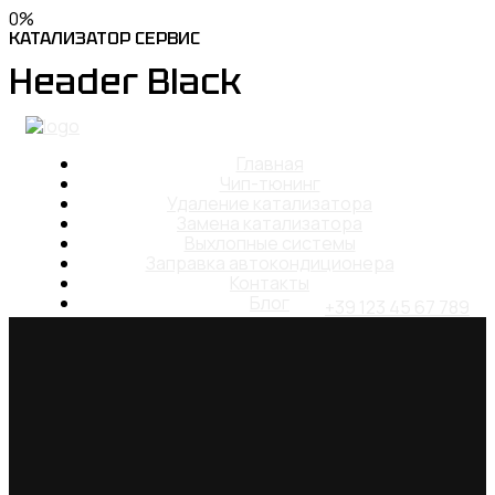
0
%
КАТАЛИЗАТОР
СЕРВИС
Header Black
Главная
Чип-тюнинг
Удаление катализатора
Замена катализатора
Выхлопные системы
Заправка автокондиционера
Контакты
Блог
+39 123 45 67 789