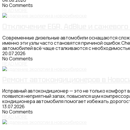
No Comments
READ MORE
Отключение EGR, AdBlue и сажевого
Современные дизельные автомобили оснащаются сложны
именно эти узлы часто становятся причиной ошибок Ch
автомобилей всё чаще сталкиваются с необходимостью
20.07.2026
No Comments
READ MORE
Ремонт автокондиционеров в Новос
Исправный автокондиционер — это не только комфорт в
появился неприятный запах, повысился шум компрессор
кондиционера автомобиля помогает избежать дорогос
13.07.2026
No Comments
READ MORE