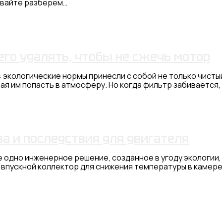
авайте разберем…
его удалять, чтобы не сжечь мотор
экологические нормы принесли с собой не только чистый
авая им попасть в атмосферу. Но когда фильтр забиваетс
а и последствия для двигателя
 одно инженерное решение, созданное в угоду экологии,
 впускной коллектор для снижения температуры в камере