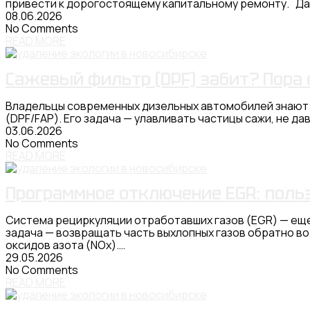
привести к дорогостоящему капитальному ремонту. Д
08.06.2026
No Comments
READ MORE
Сажевый фильтр (DPF) забит? Пора 
Владельцы современных дизельных автомобилей знают: 
(DPF/FAP). Его задача — улавливать частицы сажи, не д
03.06.2026
No Comments
READ MORE
Программное отключение EGR: польз
Система рециркуляции отработавших газов (EGR) — еще
задача — возвращать часть выхлопных газов обратно во
оксидов азота (NOx).…
29.05.2026
No Comments
READ MORE