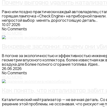
Почему выгодно удалить катализато
Рано или поздно практически каждый автовладелец стал
горящая лампочка «Check Engine» на приборной панели.
непростой выбор: менять дорогостоящую деталь…
10.07.2026
No Comments
READ MORE
Вихревые заслонки: почему они уби
В погоне за экологичностью и эффективностью инженер
геометрии впускного коллектора, более известная как 
воздуха для более полного сгорания топлива. Идея…
26.06.2026
No Comments
READ MORE
Как понять, что катализатор забит 
Каталитический нейтрализатор — не вечная деталь. Со
решение этой проблемы, не осознавая, что рискуют не