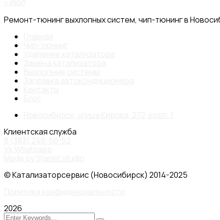
« Июл
Ремонт-тюнинг выхлопных систем, чип-тюнинг в Новос
Главная
Чип-тюнинг
Удаление катализатора
Замена катализатора
Выхлопные системы
Заправка автокондиционера
Контакты
Блог
Новосибирск, улица Кирова, 272, корп. 1
Клиентская служба
8 (383) 248-50-52
Vk
Whatsapp
Made by Starlet studio
© Катализаторсервис (Новосибирск) 2014-2025
Политика конфиденциальности
2026