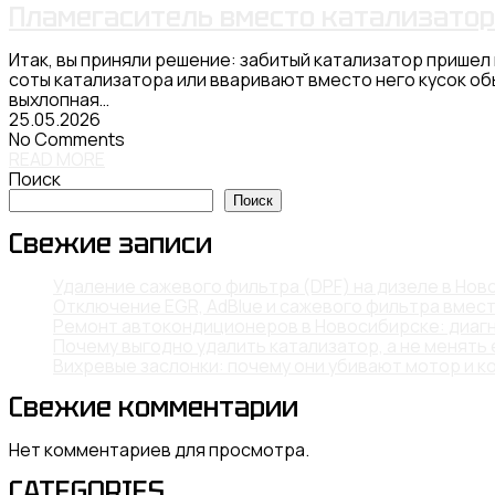
Пламегаситель вместо катализатор
Итак, вы приняли решение: забитый катализатор прише
соты катализатора или вваривают вместо него кусок обы
выхлопная…
25.05.2026
No Comments
READ MORE
Поиск
Поиск
Свежие записи
Удаление сажевого фильтра (DPF) на дизеле в Но
Отключение EGR, AdBlue и сажевого фильтра вмес
Ремонт автокондиционеров в Новосибирске: диагн
Почему выгодно удалить катализатор, а не менять 
Вихревые заслонки: почему они убивают мотор и ко
Свежие комментарии
Нет комментариев для просмотра.
CATEGORIES