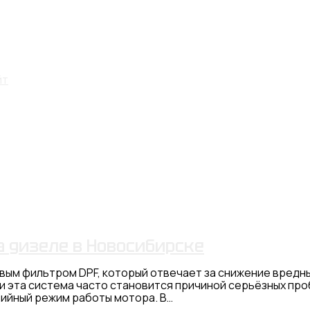
а дизеле в Новосибирске
м фильтром DPF, который отвечает за снижение вредны
ии эта система часто становится причиной серьёзных пр
рийный режим работы мотора. В…