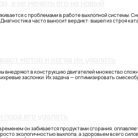
р, а не менять его на новый
кивается с проблемами в работе выхлопной системы. Сни
 Диагностика часто выносит вердикт: вышел из строя ка
вают мотор и когда их удалять
ы внедряют в конструкцию двигателей множество сложны
вихревые заслонки. Их задача — оптимизировать смесеоб
и пора его удалять
 временем он забивается продуктами сгорания, оплавляе
 просто экологичностью выхлопа, а здоровьем всего сил