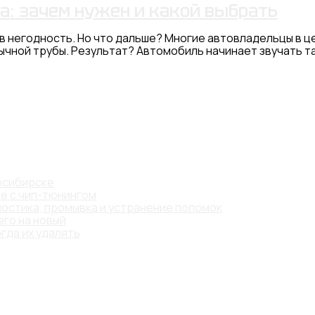
а: зачем нужен и какой выбрать
л в негодность. Но что дальше? Многие автовладельцы в
чной трубы. Результат? Автомобиль начинает звучать та
восибирске
те с чип-тюнингом
остика, промывка и устранение поломок
его на новый
гда их удалять