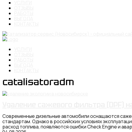
УСЛУГИ
ОТЗЫВЫ
РАБОТЫ
ВЫГОДА
КОНТАКТЫ
УСЛУГИ
ОТЗЫВЫ
РАБОТЫ
ВЫГОДА
КОНТАКТЫ
catalisatoradm
Удаление сажевого фильтра (DPF) н
Современные дизельные автомобили оснащаются сажевы
стандартам. Однако в российских условиях эксплуатац
расход топлива, появляются ошибки Check Engine и ава
04.08.2026