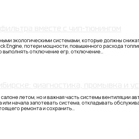
 фильтра вместе с чип-тюнингом
ми экологическими системами, которые должны снижать
eck Engine, потери мощности, повышенного расхода топл
 выполнять отключение егр, отключение…
ибирске: диагностика, промывка и у
 салоне летом, но и важная часть системы вентиляции а
а или начала запотевать система, откладывать обслужив
тоящего ремонта и сохранить…