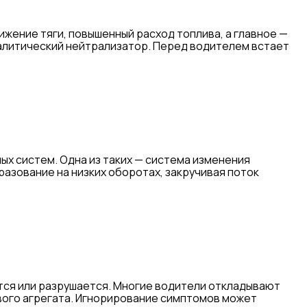
жение тяги, повышенный расход топлива, а главное —
талитический нейтрализатор. Перед водителем встает
х систем. Одна из таких — система изменения
разование на низких оборотах, закручивая поток
тся или разрушается. Многие водители откладывают
ового агрегата. Игнорирование симптомов может